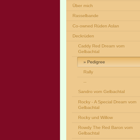
Über mich
Rasselbande
Co-owned Rüden Aslan
Deckrüden
Caddy Red Dream vom
Gelbachtal
Pedigree
Rally
--
Sandro vom Gelbachtal
Rocky - A Special Dream vom
Gelbachtal
Rocky und Willow
Rowdy The Red Baron vom
Gelbachtal