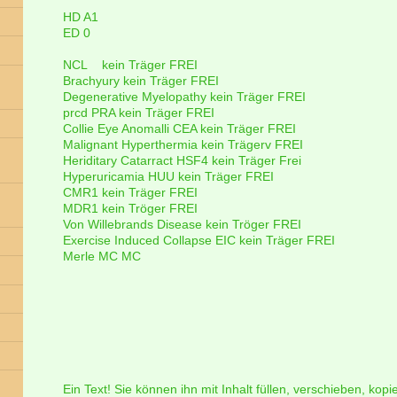
HD A1
ED 0
NCL kein Träger FREI
Brachyury kein Träger FREI
Degenerative Myelopathy kein Träger FREI
prcd PRA kein Träger FREI
Collie Eye Anomalli CEA kein Träger FREI
Malignant Hyperthermia kein Trägerv FREI
Heriditary Catarract HSF4 kein Träger Frei
Hyperuricamia HUU kein Träger FREI
CMR1 kein Träger FREI
MDR1 kein Tröger FREI
Von Willebrands Disease kein Tröger FREI
Exercise Induced Collapse EIC kein Träger FREI
Merle MC MC
Ein Text! Sie können ihn mit Inhalt füllen, verschieben, kop