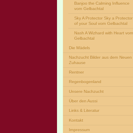
Banjoo the Calming Influence
vom Gelbachtal
Sky A Protector Sky a Protector
of your Soul vom Gelbachtal
Nash A Wizhard with Heart vo
Gelbachtal
Die Mädels
Nachzucht Bilder aus dem Neuen
Zuhause
Rentner
Regenbogenland
Unsere Nachzucht
Über den Aussi
Links & Literatur
Kontakt
Impressum