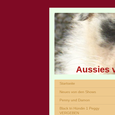
Aussies 
Startseite
Neues von den Shows
Penny und Damon
Black tri Hündin 1 Peggy
VERGEBEN