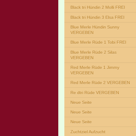
Black tri Hündin 2 Molli FREI
Black tri Hündin 3 Elsa FREI
Blue Merle Hündin Sunny
VERGEBEN
Blue Merle Rüde 1 Tobi FREI
Blue Merle Rüde 2 Silas
VERGEBEN
Red Merle Rüde 1 Jimmy
VERGEBEN
Red Merle Rüde 2 VERGEBEN
Re dtri Rüde VERGEBEN
Neue Seite
Neue Seite
Neue Seite
Zuchtziel Aufzucht