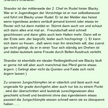
Shandor ist der mittlerweile der 2. Chef im Rudel hinter Blacky.
War er in Jugendtagen der Vorsichtige ist er nun selbstbewusst
und führt mit Blacky unser Rudel. Er ist der Melder das heisst
wenn irgendwas anders verläuft jemand kommt oder etwas im
Revier sich tut dann meldet er. Stürmt dann auch vor und schaut
sich dann alles erst mal an . Freundschaft wird schnell
geschlossen und dann gibts auch kein Halten mehr. Dann will er
der Erste sein ,der begrüßt, leider auch hochspringt :-). Er kann
sich dann so freuen , daß wenn man ihn streicheln will, das zuerst
gar nicht gelingt, da er in einer Tour sich ständig am Drehen ist
und dabei lautstark seine Freude durch Bellen Ausdruck verleiht.
Shandor ist ebenfalls ein idealer Reitbegleithund wie Blacky läuft
er gerne mit will aber auch manchmal das Pferd gerne etwas
ärgern. ( Gelingt aber nicht da Quinten und Faide sich nicht
ärgern lassen )
Zu unseren Jungschlümpfen ist er väterlich und lässt auch mal
ungerade für grade durchgehn aber auch nur bis zu einem Punkt
, wird der überschritten wird lautstrak zurechtgewiesen dies
geschieht schnell und bestimmt ohne das irgendeinem etwas
passiert die Jungschlümpfe wissen schnell wenn sie es übespannt
haben ......