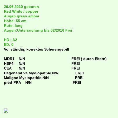
26.06.2010 geboren
Red White / copper
Augen green amber
Höhe: 55 cm
Rute: lang
Augen:Untersuchung bis 02/2016 Frei
HD : A2
ED: 0
Vollständig, korrektes Scherengebiß
MDR1 N/N FREI ( durch Eltern)
HSF4 N/N FREI
CEA N/N FREI
Degenerative Myolopathie N/N FREI
Maligne Myelopathie N/N FREI
prcd-PRA N/N FREI