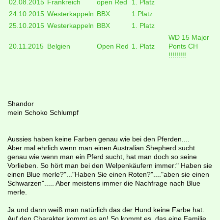
02.08.2015
Frankreich
open Red
1. Platz
24.10.2015
Westerkappeln
BBX
1.Platz
25.10.2015
Westerkappeln
BBX
1. Platz
WD 15 Major
20.11.2015
Belgien
Open Red
1. Platz
Ponts CH
!!!!!!!!!
Shandor
mein Schoko Schlumpf
Aussies haben keine Farben genau wie bei den Pferden....
Aber mal ehrlich wenn man einen Australian Shepherd sucht
genau wie wenn man ein Pferd sucht, hat man doch so seine
Vorlieben. So hört man bei den Welpenkäufern immer:" Haben sie
einen Blue merle?"..."Haben Sie einen Roten?"...."aben sie einen
Schwarzen"..... Aber meistens immer die Nachfrage nach Blue
merle.
Ja und dann weiß man natürlich das der Hund keine Farbe hat.
Auf den Charakter kommt es an! So kommt es, das eine Familie