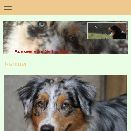
Aussies vom Gelbachtal
Rentner