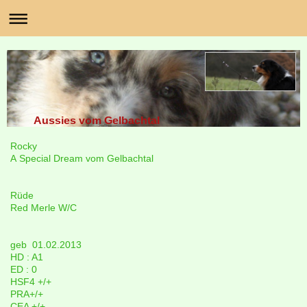
Aussies vom Gelbachtal
Rocky
A Special Dream vom Gelbachtal
Rüde
Red Merle W/C
geb 01.02.2013
HD : A1
ED : 0
HSF4 +/+
PRA+/+
CEA +/+