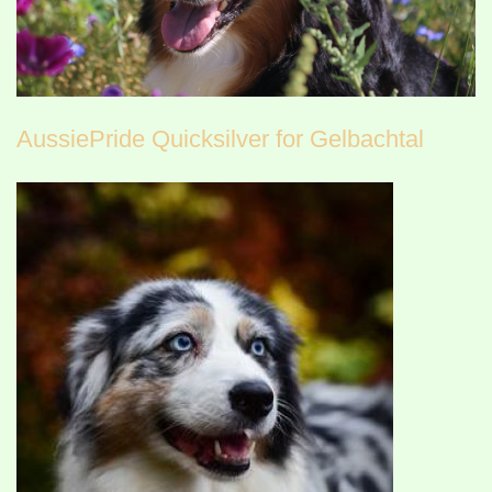
AussiePride Quicksilver for Gelbachtal